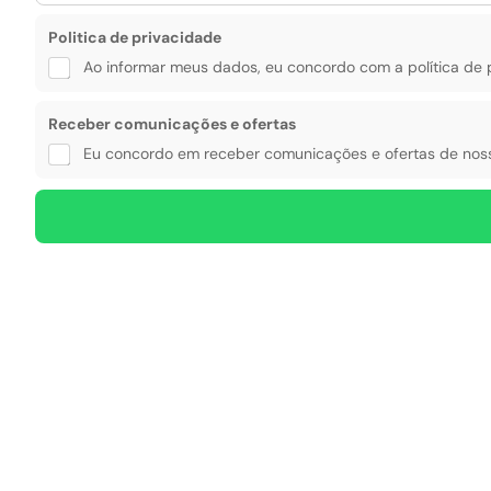
*
Politica de privacidade
Ao informar meus dados, eu concordo com a política de 
P
Receber comunicações e ofertas
o
l
Eu concordo em receber comunicações e ofertas de noss
i
t
i
c
a
N
o
m
e
T
e
l
e
f
o
n