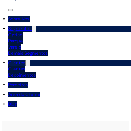
Sobre Nós
Segmentos
Óptico
Parque
Varejo
Demais Segmentos
Clientes
Clientes
Depoimentos
Parceiros
Área do Cliente
Blog