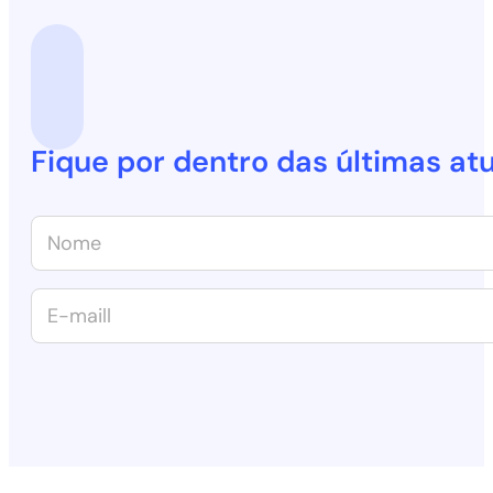
Fique por dentro das últimas at
N
o
m
e
E
*
-
m
a
i
l
*