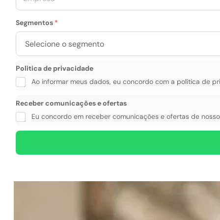
o
p
n
r
e
Segmentos
*
e
*
s
a
*
Politica de privacidade
Ao informar meus dados, eu concordo com a política de pr
Receber comunicações e ofertas
Eu concordo em receber comunicações e ofertas de nossos