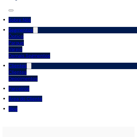
Sobre Nós
Segmentos
Óptico
Parque
Varejo
Demais Segmentos
Clientes
Clientes
Depoimentos
Parceiros
Área do Cliente
Blog