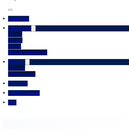
Sobre Nós
Segmentos
Óptico
Parque
Varejo
Demais Segmentos
Clientes
Clientes
Depoimentos
Parceiros
Área do Cliente
Blog