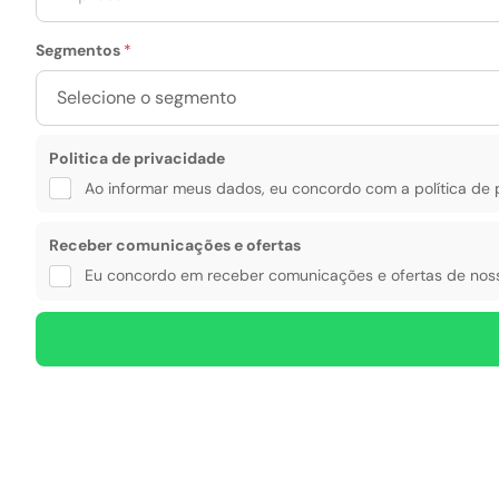
o
g
p
n
m
r
e
Segmentos
*
e
e
*
n
s
t
a
o
*
s
p
Politica de privacidade
r
Ao informar meus dados, eu concordo com a política de 
i
v
a
Receber comunicações e ofertas
c
Eu concordo em receber comunicações e ofertas de noss
i
d
a
d
e
E
-
m
a
i
l