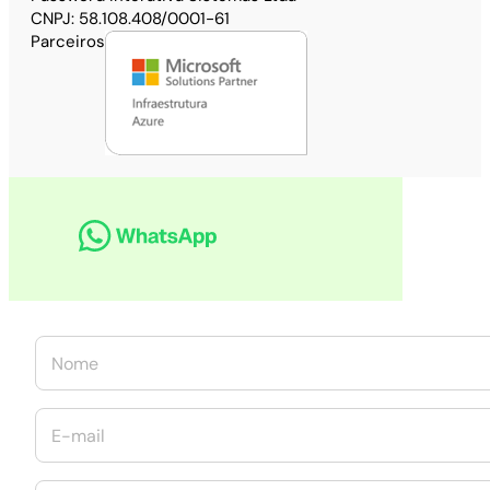
CNPJ: 58.108.408/0001-61
Parceiros
N
o
m
e
T
E
*
e
-
l
m
e
a
T