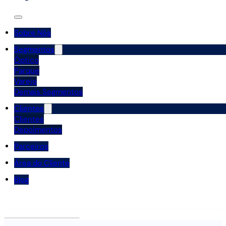
Sobre Nós
Segmentos
Óptico
Parque
Varejo
Demais Segmentos
Clientes
Clientes
Depoimentos
Parceiros
Área do Cliente
Blog