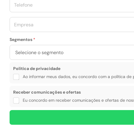
f
i
e
o
l
l
n
*
e
e
E
f
N
m
o
o
p
n
m
r
e
Segmentos
*
e
e
*
E
s
-
a
m
*
a
Politica de privacidade
i
l
Ao informar meus dados, eu concordo com a política de 
Receber comunicações e ofertas
Eu concordo em receber comunicações e ofertas de noss