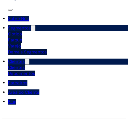
Sobre Nós
Segmentos
Óptico
Parque
Varejo
Demais Segmentos
Clientes
Clientes
Depoimentos
Parceiros
Área do Cliente
Blog