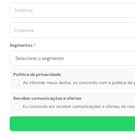
a
T
i
e
l
l
*
e
E
f
m
o
p
n
r
e
Segmentos
*
e
*
s
a
*
o
Politica de privacidade
f
e
Ao informar meus dados, eu concordo com a política de 
r
t
Receber comunicações e ofertas
a
s
Eu concordo em receber comunicações e ofertas de noss
e
T
e
l
e