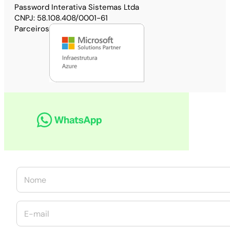
Password Interativa Sistemas Ltda
CNPJ: 58.108.408/0001-61
Parceiros
N
o
m
e
E
*
-
m