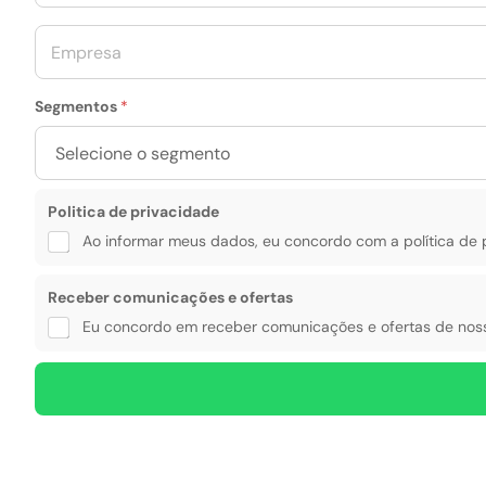
l
*
e
E
f
m
o
p
n
r
e
Segmentos
*
e
*
s
a
*
Politica de privacidade
Ao informar meus dados, eu concordo com a política de 
o
Receber comunicações e ofertas
f
e
Eu concordo em receber comunicações e ofertas de noss
r
t
a
s
R
e
c