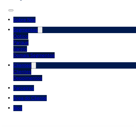
Sobre Nós
Segmentos
Óptico
Parque
Varejo
Demais Segmentos
Clientes
Clientes
Depoimentos
Parceiros
Área do Cliente
Blog