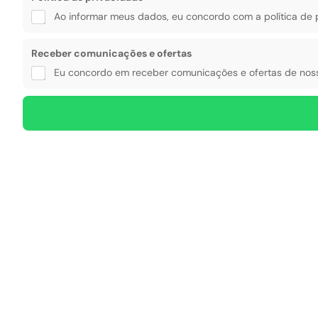
f
Ao informar meus dados, eu concordo com a política de 
e
r
t
Receber comunicações e ofertas
a
Eu concordo em receber comunicações e ofertas de noss
s
P
o
l
i
t
i
c
a