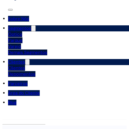
Sobre Nós
Segmentos
Óptico
Parque
Varejo
Demais Segmentos
Clientes
Clientes
Depoimentos
Parceiros
Área do Cliente
Blog