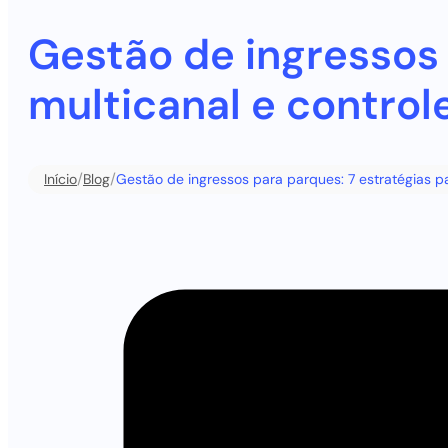
Gestão de ingressos 
multicanal e control
/
/
Início
Blog
Gestão de ingressos para parques: 7 estratégias p