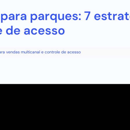
para parques: 7 estra
e de acesso
ara vendas multicanal e controle de acesso