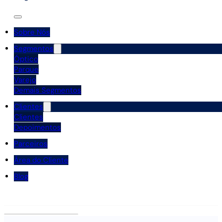
Sobre Nós
Segmentos
Óptico
Parque
Varejo
Demais Segmentos
Clientes
Clientes
Depoimentos
Parceiros
Área do Cliente
Blog