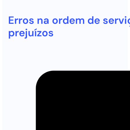
Erros na ordem de servi
prejuízos