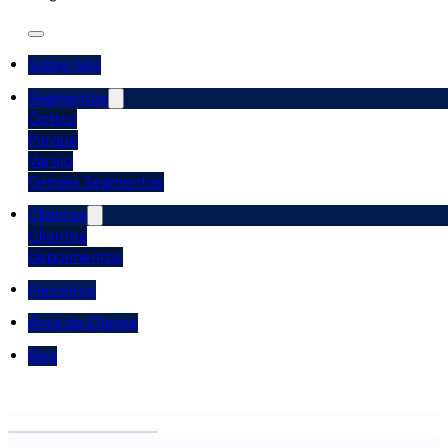
Sobre Nós
Segmentos
Óptico
Parque
Varejo
Demais Segmentos
Clientes
Clientes
Depoimentos
Parceiros
Área do Cliente
Blog