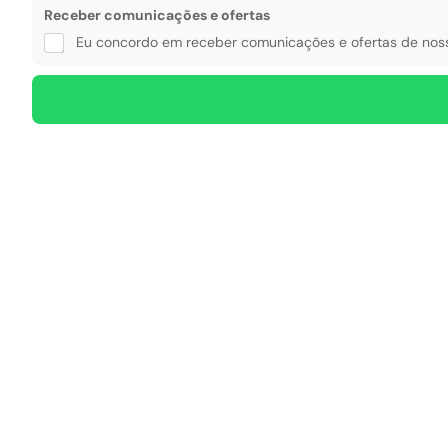
c
Receber comunicações e ofertas
i
Eu concordo em receber comunicações e ofertas de noss
d
a
d
e