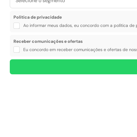
a
a
*
ç
Politica de privacidade
õ
e
Ao informar meus dados, eu concordo com a política de 
s
d
e
Receber comunicações e ofertas
Eu concordo em receber comunicações e ofertas de noss