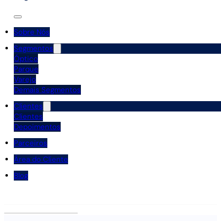
Sobre Nós
Segmentos
Óptico
Parque
Varejo
Demais Segmentos
Clientes
Clientes
Depoimentos
Parceiros
Área do Cliente
Blog