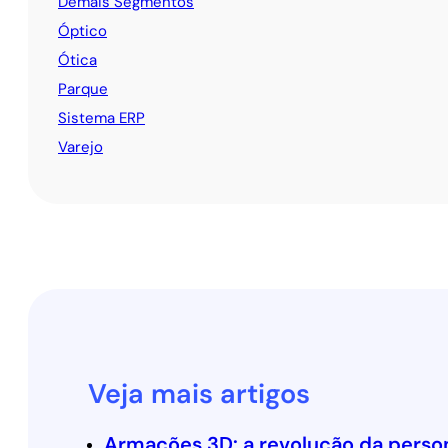
Demais Segmentos
Óptico
Ótica
Parque
Sistema ERP
Varejo
Veja mais artigos
Armações 3D: a revolução da person