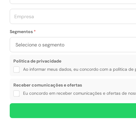
l
l
*
e
E
f
m
o
p
n
r
e
Segmentos
*
e
*
s
a
*
T
Politica de privacidade
e
l
Ao informar meus dados, eu concordo com a política de 
e
f
Receber comunicações e ofertas
o
n
Eu concordo em receber comunicações e ofertas de noss
e
e
P
o
l
i
t