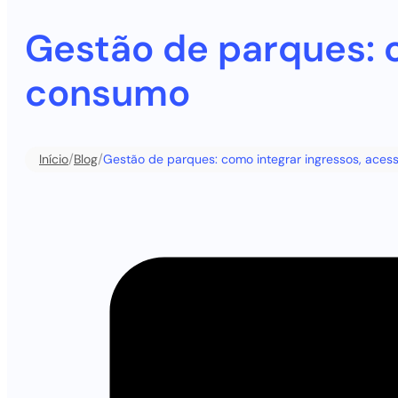
Gestão de parques: c
consumo
/
/
Início
Blog
Gestão de parques: como integrar ingressos, ace