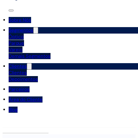
Sobre Nós
Segmentos
Óptico
Parque
Varejo
Demais Segmentos
Clientes
Clientes
Depoimentos
Parceiros
Área do Cliente
Blog