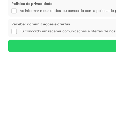
s
Politica de privacidade
a
Ao informar meus dados, eu concordo com a política de 
S
e
g
Receber comunicações e ofertas
m
e
Eu concordo em receber comunicações e ofertas de noss
n
t
o
s
E
-
m
a
i
l